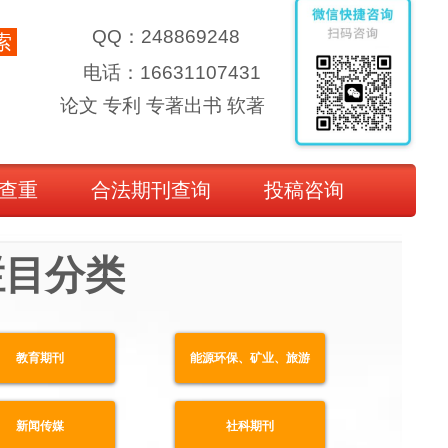
QQ：248869248
索
电话：16631107431
论文 专利 专著出书 软著
查重
合法期刊查询
投稿咨询
栏目分类
教育期刊
能源环保、矿业、旅游
新闻传媒
社科期刊