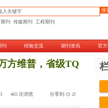
搜
育期刊
传媒期刊
工程期刊
期刊
经验交流
期刊资讯
官方
万方维普，省级TQ
3
|
465
次浏览
|
|
分享到: