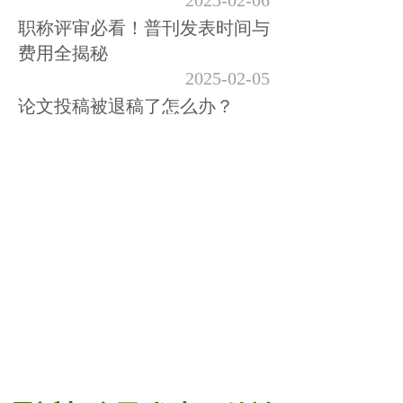
2025-02-06
职称评审必看！普刊发表时间与
费用全揭秘
2025-02-05
论文投稿被退稿了怎么办？
2024-11-27
发论文到底要多少钱?便宜没好
货？
2024-11-25
为什么期刊审稿当天就录用了？
2024-11-22
想发表期刊却囊中羞涩？别急，
我来为你揭秘如何以小博大，实
现发表梦想！
2024-11-21
2000左右的知网刊是不是正规刊