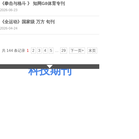
《拳击与格斗 》 知网G8体育专刊
2026-06-23
《全运动》国家级 万方 旬刊
2026-04-24
共 144 条记录
1
2
3
4
5
…
29
下一页>
末页
科技期刊
《科技视界》省级 知网/万方/维普
2026-05-07
《信息技术时代》2026年2月 已出刊邮寄！ 万方收
录，省级半月刊，安排26年6月！
2026-04-23
《计算机产品与流通》省级，万方 维普收录，月
刊，