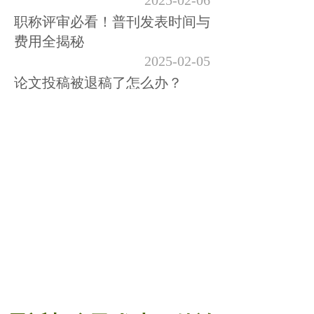
2025-02-06
职称评审必看！普刊发表时间与
费用全揭秘
2025-02-05
论文投稿被退稿了怎么办？
2024-11-27
发论文到底要多少钱?便宜没好
货？
2024-11-25
为什么期刊审稿当天就录用了？
2024-11-22
想发表期刊却囊中羞涩？别急，
我来为你揭秘如何以小博大，实
现发表梦想！
2024-11-21
2000左右的知网刊是不是正规刊