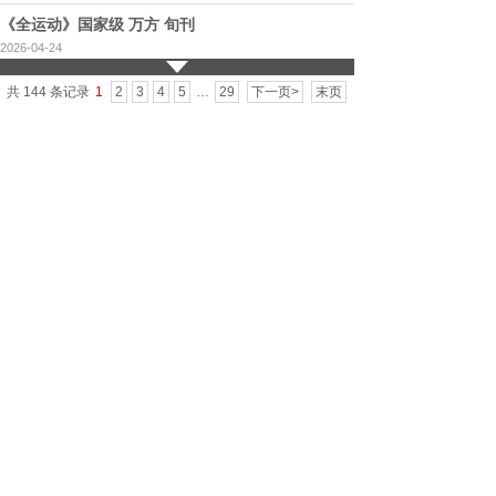
《全运动》国家级 万方 旬刊
2026-04-24
共 144 条记录
1
2
3
4
5
…
29
下一页>
末页
科技期刊
《科技视界》省级 知网/万方/维普
2026-05-07
《信息技术时代》2026年2月 已出刊邮寄！ 万方收
录，省级半月刊，安排26年6月！
2026-04-23
《计算机产品与流通》省级，万方 维普收录，月
刊，
2026-03-30