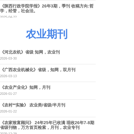
《陕西行政学院学报》26年3期，季刊 收稿方向:哲
学，经管，社会法。
2025-04-22
共 69 条记录
1
2
3
4
5
…
14
下一页>
末页
农业期刊
《河北农机》省级 知网，农业刊
2026-03-30
《广西农业机械化》省级，知网，双月刊
2026-03-13
《农业产业化》知网，月刊
2026-01-27
《农村**实验》 农业类/省级/半月刊
2026-01-22
《农家致富顾问》 24年25年已收满 现收26年7-8期
省级刊物，万方首页检索，月刊，农业专刊
2025-12-29