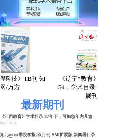
科技》TB刊 知
《辽宁*教育》，知网，
/万方
G4，学术目录刊，AMI扩
展刊
最新期刊
《江西教育》学术目录 27年下，可加急年内几篇
2026-07-28
湖北xxxx学院学报-双月刊 AMI扩展版 新闻署目录