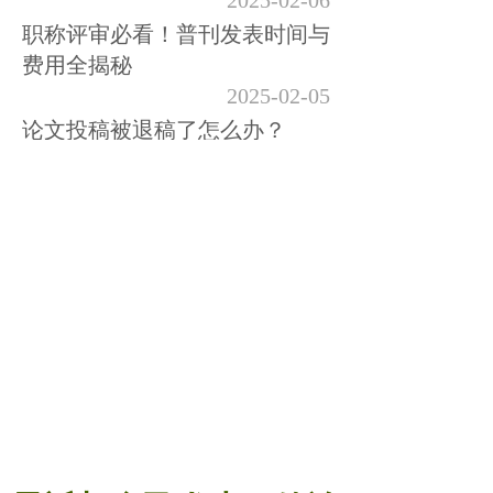
2025-02-06
职称评审必看！普刊发表时间与
费用全揭秘
2025-02-05
论文投稿被退稿了怎么办？
2024-11-27
发论文到底要多少钱?便宜没好
货？
2024-11-25
为什么期刊审稿当天就录用了？
2024-11-22
想发表期刊却囊中羞涩？别急，
我来为你揭秘如何以小博大，实
现发表梦想！
2024-11-21
2000左右的知网刊是不是正规刊