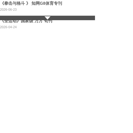
《拳击与格斗 》 知网G8体育专刊
2026-06-23
《全运动》国家级 万方 旬刊
2026-04-24
共 144 条记录
1
2
3
4
5
…
29
下一页>
末页
科技期刊
《科技视界》省级 知网/万方/维普
2026-05-07
《信息技术时代》2026年2月 已出刊邮寄！ 万方收
录，省级半月刊，安排26年6月！
2026-04-23
《计算机产品与流通》省级，万方 维普收录，月
刊，